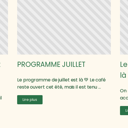
t
PROGRAMME JUILLET
Le
là
Le programme de juillet est là 💚 Le café
reste ouvert cet été, mais il est tenu ...
On 
l
acc
Lire plus
L