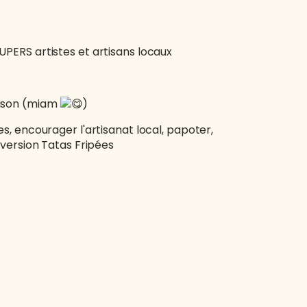
PERS artistes et artisans locaux
aison (miam
)
s, encourager l'artisanat local, papoter,
 version Tatas Fripées