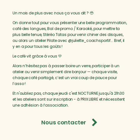
Un mois de plus avec nous ça vous dit ? 🥹
On donne tout pour vous présenter une belle programmation,
café des langues, Bal de promo / Karaoké, pour mettre ta
plus belle tenue, Stéréo Tatas pour venir chiner des disques,
ou alors un atelier Pilate avec @juliette_coachsportif... Bref, il
y en a pour tous les goûts !
Le café vit grâce à vous 💛
Alors n’hésitez pas à passer boire un verre, participer à un
atelier ou venir simplement dire bonjour — chaque visite,
chaque café partagé, c’est un vrai coup de pouce pour
l’asso !
Et n'oubliez pas, chaque jeudi c'est NOCTURNE jusqu'à 21h30
et les ateliers sont sur inscription - à PRIX LIBRE et nécessitent
une adhésion à l’association.
Nous contacter